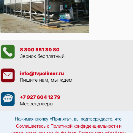
8 800 551 30 80
Звонок бесплатный
info@tvpolimer.ru
Пишите нам, мы ждем
+7 927 604 12 79
Мессенджеры
Нажимая кнопку «Принять», вы подтверждаете, что:
Просматривая данный веб сайт, и обращаясь к нам, вы:
Соглашаетесь с
Политикой конфиденциальности и использованием cookie-файлов
,
Соглашаетесь с Политикой конфиденциальности и
Разрешаете обработку персональных данных в соответствии с 152-ФЗ
,
Даёте согласие на рекламные рассылки
.