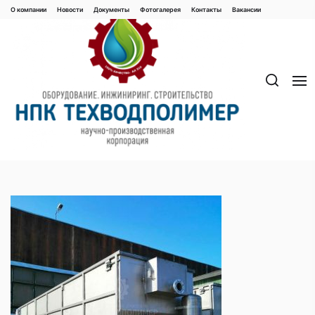
Перейти
О компании
Новости
Документы
Фотогалерея
Контaкты
Вакaнсии
к
содержимому