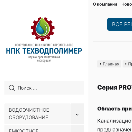
О компании
Ново
ВСЕ Р
Перейти
к
Главная
П
содержимому
Cерия PR
Область при
ВОДООЧИСТНОЕ
Показывать
ОБОРУДОВАНИЕ
подменю
Канализацио
предназначен
ЕМКОСТНОЕ