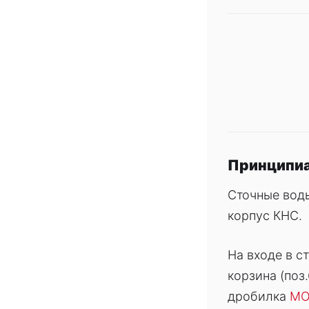
Принципиа
Сточные вод
корпус КНС.
На входе в с
корзина (поз
дробилка
MO