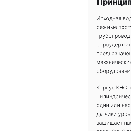
Принцип
Исходная во
режиме пост
трубопровод 
сороудержив
предназначен
механически
оборудовани
Корпус КНС 
цилиндричес
один или нес
датчики уров
защищает нас