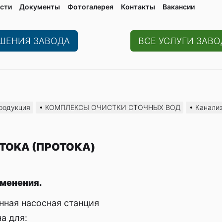
сти
Документы
Фотогалерея
Контaкты
Вакaнсии
ЕШЕНИЯ ЗАВОДА
ВСЕ УСЛУГИ ЗАВО
родукция
КОМПЛЕКСЫ ОЧИСТКИ СТОЧНЫХ ВОД
Канали
OTOKA (ПРОТОКА)
менения.
нная насосная станция
а для: