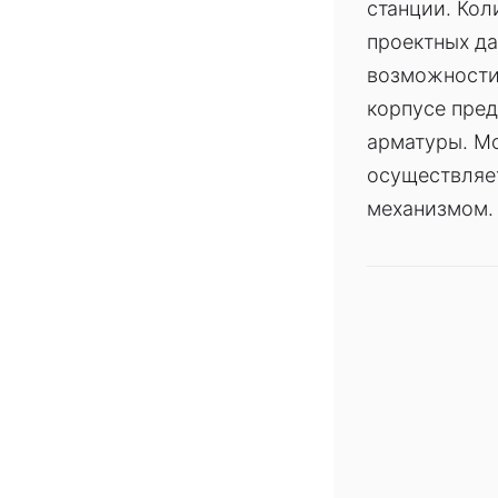
станции. Кол
проектных да
возможности
корпусе пре
арматуры. Мо
осуществляе
механизмом.