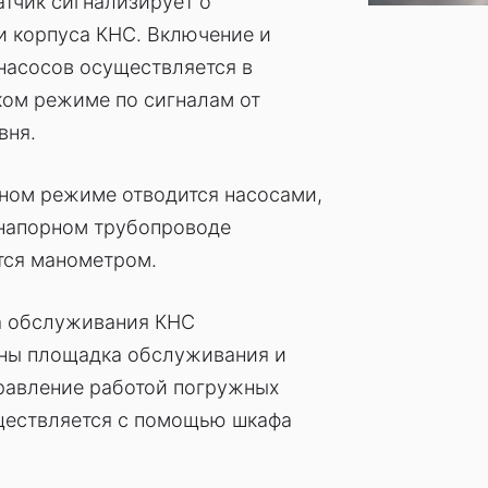
тчик сигнализирует о
и корпуса КНС. Включение и
насосов осуществляется в
ком режиме по сигналам от
вня.
рном режиме отводится насосами,
 напорном трубопроводе
тся манометром.
а обслуживания КНС
ны площадка обслуживания и
правление работой погружных
ществляется с помощью шкафа