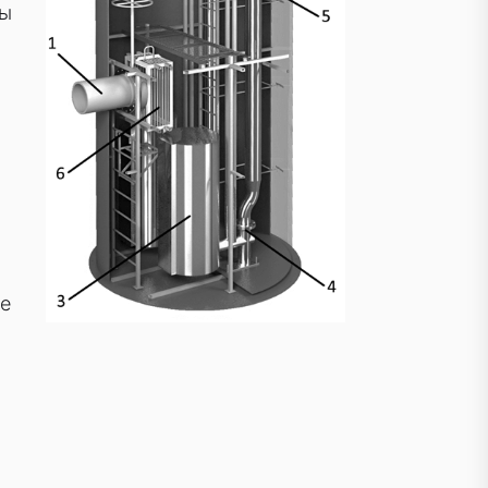
сы
ые