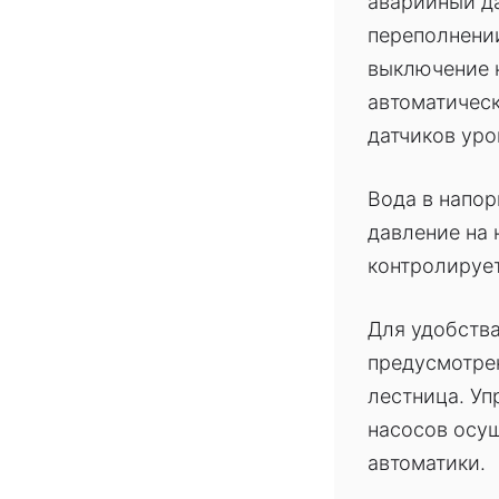
аварийный да
переполнени
выключение 
автоматичес
датчиков уро
Вода в напо
давление на
контролируе
Для удобств
предусмотре
лестница. У
насосов осу
автоматики.