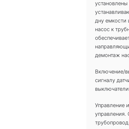
установлены 
устанавливаю
дну емкости 
насос к труб
обеспечивае
направляющим
демонтаж на
Включение/в
сигналу датч
выключатели,
Управление и
управления.
трубопровод 