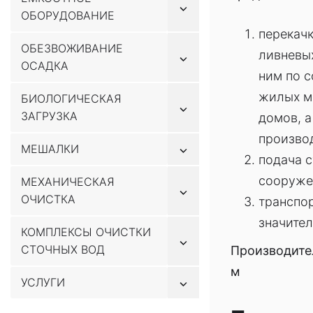
Показывать
ОБОРУДОВАНИЕ
подменю
перекач
ОБЕЗВОЖИВАНИЕ
ливневых
Показывать
ОСАДКА
подменю
ним по с
жилых м
БИОЛОГИЧЕСКАЯ
Показывать
ЗАГРУЗКА
домов, а
подменю
произво
Показывать
МЕШАЛКИ
подача с
подменю
сооружен
МЕХАНИЧЕСКАЯ
Показывать
ОЧИСТКА
подменю
транспор
значител
КОМПЛЕКСЫ ОЧИСТКИ
Показывать
СТОЧНЫХ ВОД
Производител
подменю
м
Показывать
УСЛУГИ
подменю