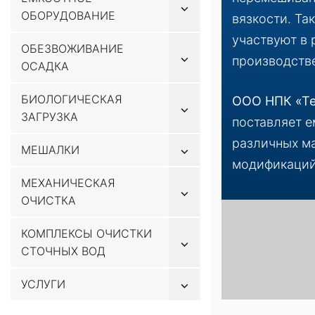
Показывать
ОБОРУДОВАНИЕ
подменю
вязкости. Та
участвуют в 
ОБЕЗВОЖИВАНИЕ
Показывать
производств
ОСАДКА
подменю
БИОЛОГИЧЕСКАЯ
ООО НПК «Т
Показывать
ЗАГРУЗКА
подменю
поставляет е
различных ма
Показывать
МЕШАЛКИ
подменю
модификаций
МЕХАНИЧЕСКАЯ
Показывать
ОЧИСТКА
подменю
КОМПЛЕКСЫ ОЧИСТКИ
Показывать
СТОЧНЫХ ВОД
подменю
Показывать
УСЛУГИ
подменю