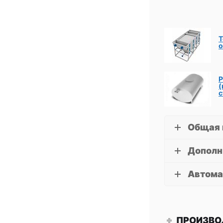
Т
о
Р
(
с
Общая 
Дополн
Автома
ПРОИЗВО