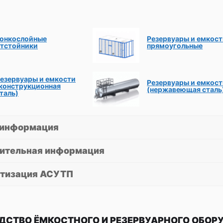
онкослойные
Резервуары и емкос
тстойники
прямоугольные
езервуары и емкости
Резервуары и емкос
конструкционная
(нержавеющая сталь
таль)
информация
ительная информация
тизация АСУТП
ДСТВО ЁМКОСТНОГО И РЕЗЕРВУАРНОГО ОБОР