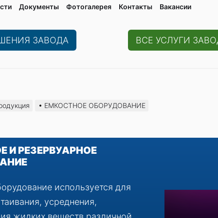
сти
Документы
Фотогалерея
Контaкты
Вакaнсии
ЕШЕНИЯ ЗАВОДА
ВСЕ УСЛУГИ ЗАВО
родукция
ЕМКОСТНОЕ ОБОРУДОВАНИЕ
Е И РЕЗЕРВУАРНОЕ
АНИЕ
борудование используется для
стаивания, усреднения,
ия жидких веществ различной