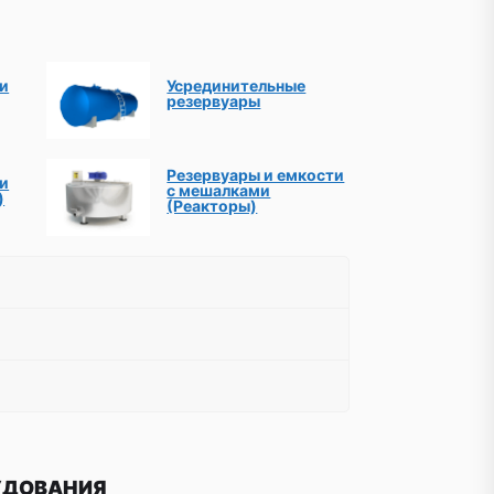
ти
Усрединительные
резервуары
Резервуары и емкости
ти
с мешалками
)
(Реакторы)
УДОВАНИЯ