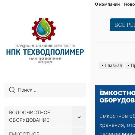
О компании
Ново
ВСЕ Р
Перейти
к
Главная
П
содержимому
ЁМКОСТНО
ОБОРУДОВ
ВОДООЧИСТНОЕ
Емкостное о
Показывать
ОБОРУДОВАНИЕ
подменю
хранения, от
перемешиван
ЕМКОСТНОЕ