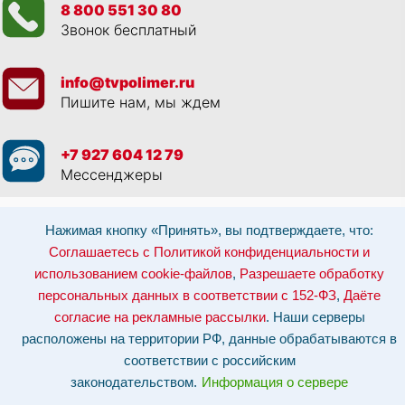
8 800 551 30 80
Звонок бесплатный
info@tvpolimer.ru
Пишите нам, мы ждем
+7 927 604 12 79
Мессенджеры
Просматривая данный веб сайт, и обращаясь к нам, вы:
Соглашаетесь с
Нажимая кнопку «Принять», вы подтверждаете, что:
Политикой конфиденциальности и использованием cookie-файлов
,
Разрешаете обработку персональных данных в соответствии с 152-ФЗ
,
Соглашаетесь с Политикой конфиденциальности и
Даёте согласие на рекламные рассылки
.
использованием cookie-файлов
,
Разрешаете обработку
Отозвать согласие на обработку персональных данных: по эл-почте:
info@tvpolimer.ru
| по телефону
8 800 551 30 80
персональных данных в соответствии с 152-ФЗ
,
Даёте
согласие на рекламные рассылки
. Наши серверы
Наши серверы расположены на территории РФ, данные обрабатываются в
соответствии с российским законодательством.
Информация о сервере и
расположены на территории РФ, данные обрабатываются в
хостинге.
соответствии с российским
Сайт носит исключительно информационный характер и не является
законодательством.
Информация о сервере
публичной офертой (
ст. 437 ГК РФ
). Для уточнения стоимости, условий
оказания услуг и технических характеристик обращайтесь по контактам,