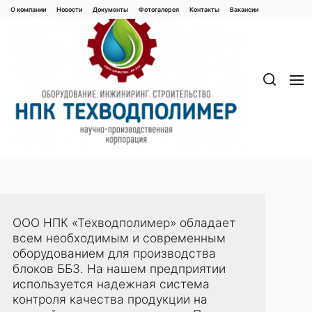
Перейти
О компании
Новости
Документы
Фотогалерея
Контaкты
Вакaнсии
к
содержимому
ООО НПК «Техводполимер» обладает
всем необходимым и современным
оборудованием для производства
блоков ББЗ. На нашем предприятии
используется надежная система
контроля качества продукции на