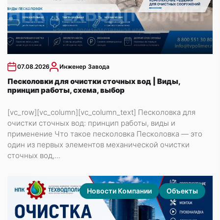
07.08.2026
Инженер Завода
Песколовки для очистки сточных вод | Виды,
принцип работы, схема, выбор
[vc_row][vc_column][vc_column_text] Песколовка для
очистки сточных вод: принцип работы, виды и
применение Что такое песколовка Песколовка — это
один из первых элементов механической очистки
сточных вод,...
Новости Компании
Объекты