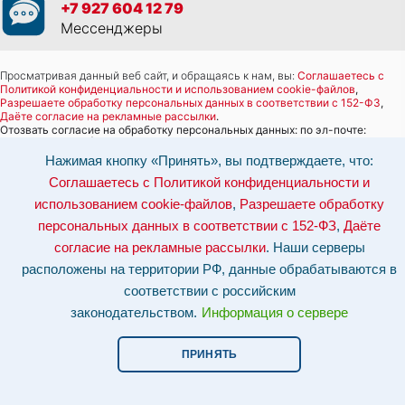
+7 927 604 12 79
Мессенджеры
Просматривая данный веб сайт, и обращаясь к нам, вы:
Соглашаетесь с
Политикой конфиденциальности и использованием cookie-файлов
,
Разрешаете обработку персональных данных в соответствии с 152-ФЗ
,
Даёте согласие на рекламные рассылки
.
Отозвать согласие на обработку персональных данных: по эл-почте:
info@tvpolimer.ru
| по телефону
8 800 551 30 80
Нажимая кнопку «Принять», вы подтверждаете, что:
Наши серверы расположены на территории РФ, данные обрабатываются в
Соглашаетесь с Политикой конфиденциальности и
соответствии с российским законодательством.
Информация о сервере и
хостинге.
использованием cookie-файлов
,
Разрешаете обработку
персональных данных в соответствии с 152-ФЗ
,
Даёте
Сайт носит исключительно информационный характер и не является
публичной офертой (
ст. 437 ГК РФ
). Для уточнения стоимости, условий
согласие на рекламные рассылки
. Наши серверы
оказания услуг и технических характеристик обращайтесь по контактам,
указанным на сайте.
расположены на территории РФ, данные обрабатываются в
соответствии с российским
законодательством.
Информация о сервере
ПРИНЯТЬ