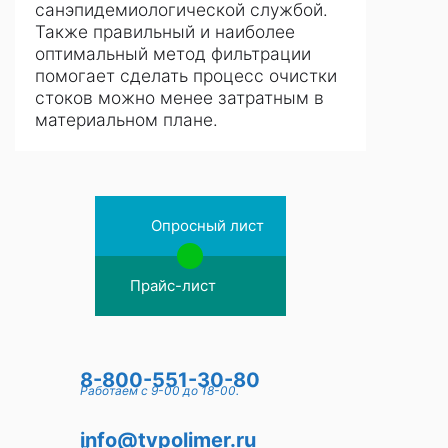
санэпидемиологической службой.
Также правильный и наиболее
оптимальный метод фильтрации
помогает сделать процесс очистки
стоков можно менее затратным в
материальном плане.
Опросный лист
Прайс-лист
8-800-551-30-80
Работаем с 9-00 до 18-00.
info@tvpolimer.ru