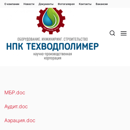
Перейти
О компании
Новости
Документы
Фотогалерея
Контaкты
Вакaнсии
к
содержимому
MБР.doc
Аудит.doc
Аэрация.doc