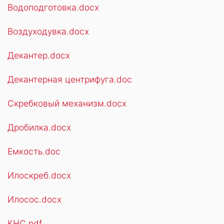
Водоподготовка.docx
Воздуходувка.docx
Декантер.docx
Декантерная центрифуга.doc
Скребковый механизм.docx
Дробилка.docx
Емкость.doc
Илоскреб.docx
Илосос.docx
КНС.pdf