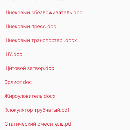
Шнековый обезвоживатель.doc
Шнековый пресс.doc
Шнековый транспортер..docx
ШУ.doc
Щитовой затвор.doc
Эрлифт.doc
Жироуловитель.docx
Флокулятор трубчатый.pdf
Статический смеситель.pdf