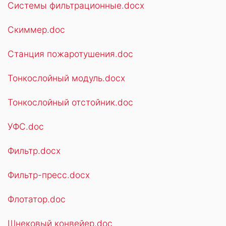
Системы фильтрационные.docx
Скиммер.doc
Станция пожаротушения.doc
Тонкослойный модуль.docx
Тонкослойный отстойник.doc
УФС.doc
Фильтр.docx
Фильтр-пресс.docx
Флотатор.doc
Шнековый конвейер.doc