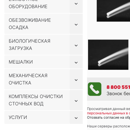
Показывать
ОБОРУДОВАНИЕ
подменю
ОБЕЗВОЖИВАНИЕ
Показывать
ОСАДКА
подменю
БИОЛОГИЧЕСКАЯ
Показывать
ЗАГРУЗКА
подменю
Показывать
МЕШАЛКИ
подменю
МЕХАНИЧЕСКАЯ
Показывать
ОЧИСТКА
подменю
8 800 551
Звонок бе
КОМПЛЕКСЫ ОЧИСТКИ
Показывать
СТОЧНЫХ ВОД
подменю
Просматривая данный веб
персональных данных в 
Показывать
УСЛУГИ
Отозвать согласие на об
подменю
Наши серверы расположе