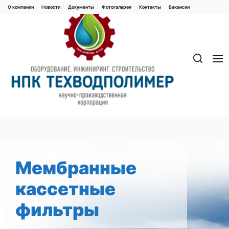
Перейти
О компании
Новости
Документы
Фотогалерея
Контaкты
Вакaнсии
к
содержимому
Мембранные
кассетные
фильтры