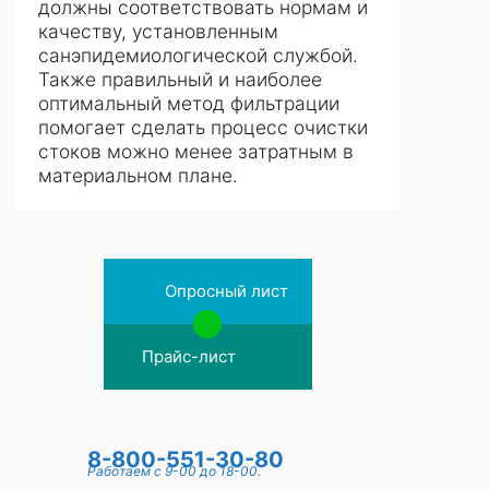
должны соответствовать нормам и
качеству, установленным
санэпидемиологической службой.
Также правильный и наиболее
оптимальный метод фильтрации
помогает сделать процесс очистки
стоков можно менее затратным в
материальном плане.
Опросный лист
Прайс-лист
8-800-551-30-80
Работаем с 9-00 до 18-00.