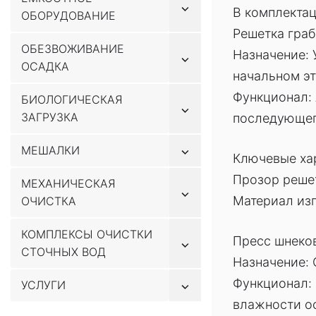
Показывать
В комплекта
ОБОРУДОВАНИЕ
подменю
Решетка гра
ОБЕЗВОЖИВАНИЕ
Назначение: 
Показывать
ОСАДКА
подменю
начальном эт
Функционал: 
БИОЛОГИЧЕСКАЯ
Показывать
ЗАГРУЗКА
последующег
подменю
Показывать
МЕШАЛКИ
Ключевые ха
подменю
Прозор решет
МЕХАНИЧЕСКАЯ
Показывать
Материал изг
ОЧИСТКА
подменю
КОМПЛЕКСЫ ОЧИСТКИ
Пресс шнек
Показывать
СТОЧНЫХ ВОД
подменю
Назначение: 
Функционал:
Показывать
УСЛУГИ
подменю
влажности о