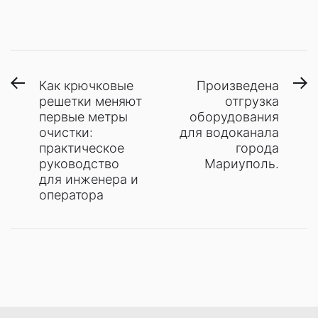
Навигация
Предыдущая
С
Как крючковые
Произведена
запись:
з
решетки меняют
отгрузка
по
первые метры
оборудования
записям
очистки:
для водоканала
практическое
города
руководство
Мариуполь.
для инженера и
оператора