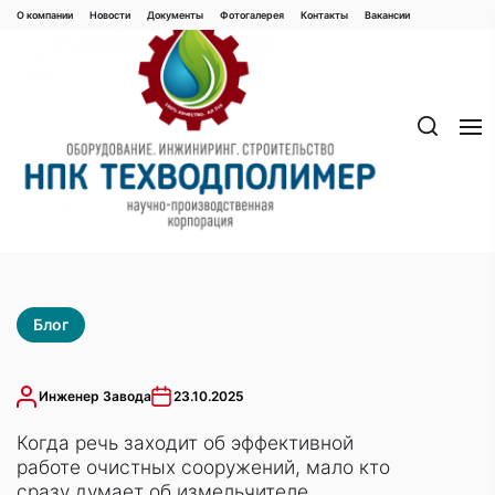
Перейти
О компании
Новости
Документы
Фотогалерея
Контaкты
Вакaнсии
к
содержимому
Блог
Инженер Завода
23.10.2025
Когда речь заходит об эффективной
работе очистных сооружений, мало кто
сразу думает об измельчителе