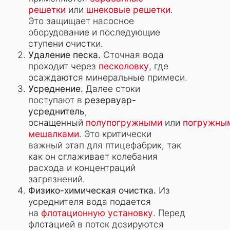
решетки
или
шнековые решетки
.
Это защищает насосное
оборудование и последующие
ступени очистки.
Удаление песка.
Сточная вода
проходит через
песколовку
, где
осаждаются минеральные примеси.
Усреднение.
Далее стоки
поступают в
резервуар-
усреднитель
,
оснащенный
полупогружными
или
погружны
мешалками
. Это критически
важный этап для птицефабрик, так
как он сглаживает колебания
расхода и концентраций
загрязнений.
Физико-химическая очистка.
Из
усреднителя вода подается
на
флотационную установку
. Перед
флотацией в поток дозируются