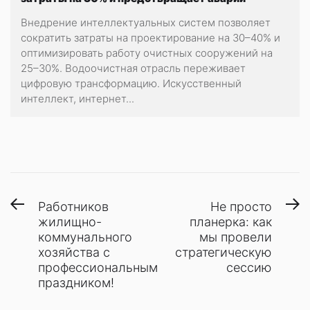
Внедрение интеллектуальных систем позволяет
сократить затраты на проектирование на 30–40% и
оптимизировать работу очистных сооружений на
25–30%. Водоочистная отрасль переживает
цифровую трансформацию. Искусственный
интеллект, интернет...
Навигация
Предыдущая
С
Работников
Не просто
запись:
з
жилищно-
планерка: как
по
коммунального
мы провели
записям
хозяйства с
стратегическую
профессиональным
сессию
праздником!