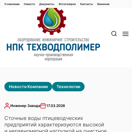
Перейти
О компании
Новости
Документы
Фотогалерея
Контaкты
Вакaнсии
к
содержимому
Новости Компании
Технологии
Инженер Завода
17.03.2026
Сточные воды птицеводческих
предприятий характеризуются высокой
и неравномерной нагрузкой на очистное