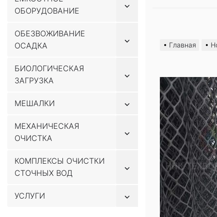
Показывать
ОБОРУДОВАНИЕ
подменю
Перейти
ОБЕЗВОЖИВАНИЕ
Показывать
к
ОСАДКА
Главная
Н
подменю
содержимому
БИОЛОГИЧЕСКАЯ
Показывать
ЗАГРУЗКА
подменю
Показывать
МЕШАЛКИ
подменю
МЕХАНИЧЕСКАЯ
Показывать
ОЧИСТКА
подменю
КОМПЛЕКСЫ ОЧИСТКИ
Показывать
СТОЧНЫХ ВОД
подменю
Показывать
УСЛУГИ
подменю