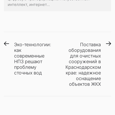
интеллект, интернет...
Навигация
Предыдущая
С
Эко-технологии:
Поставка
запись:
з
как
оборудования
по
современные
для очистных
записям
НПЗ решают
сооружений в
проблему
Краснодарском
сточных вод
крае: надежное
оснащение
объектов ЖКХ