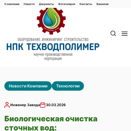
Перейти
О компании
Новости
Документы
Фотогалерея
Контaкты
Вакaнсии
к
содержимому
Новости Компании
Технологии
Инженер Завода
30.03.2026
Биологическая очистка
сточных вод: