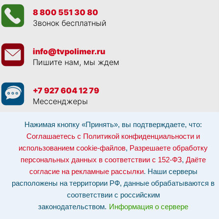
8 800 551 30 80
Звонок бесплатный
info@tvpolimer.ru
Пишите нам, мы ждем
+7 927 604 12 79
Мессенджеры
Нажимая кнопку «Принять», вы подтверждаете, что:
Просматривая данный веб сайт, и обращаясь к нам, вы:
Соглашаетесь с
Политикой конфиденциальности и использованием cookie-файлов
,
Соглашаетесь с Политикой конфиденциальности и
Разрешаете обработку персональных данных в соответствии с 152-ФЗ
,
использованием cookie-файлов
,
Разрешаете обработку
Даёте согласие на рекламные рассылки
.
Отозвать согласие на обработку персональных данных: по эл-почте:
персональных данных в соответствии с 152-ФЗ
,
Даёте
info@tvpolimer.ru
| по телефону
8 800 551 30 80
согласие на рекламные рассылки
. Наши серверы
Наши серверы расположены на территории РФ, данные обрабатываются в
расположены на территории РФ, данные обрабатываются в
соответствии с российским законодательством.
Информация о сервере и
хостинге.
соответствии с российским
законодательством.
Информация о сервере
Сайт носит исключительно информационный характер и не является
публичной офертой (
ст. 437 ГК РФ
). Для уточнения стоимости, условий