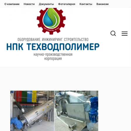
Перейти
О компании
Новости
Документы
Фотогалерея
Контaкты
Вакaнсии
к
содержимому