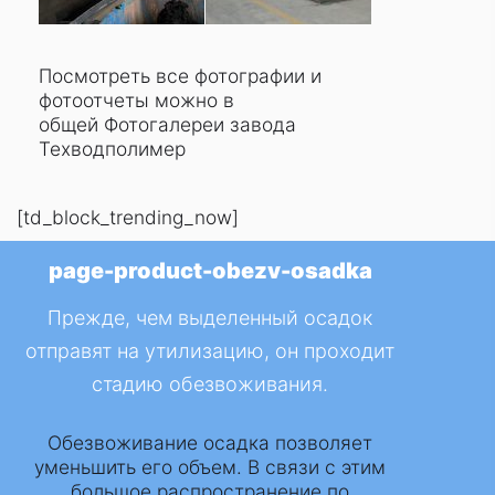
Посмотреть все фотографии и
фотоотчеты можно
в
общей Фотогалереи завода
Техводполимер
[td_block_trending_now]
page-product-obezv-osadka
Прежде, чем выделенный осадок
отправят на утилизацию, он проходит
стадию обезвоживания.
Обезвоживание осадка позволяет
уменьшить его объем. В связи с этим
большое распространение по