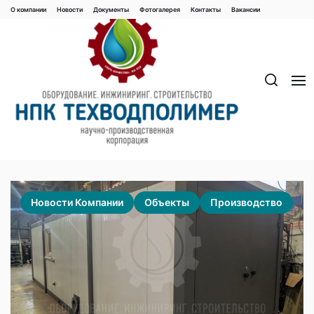
Перейти
О компании
Новости
Документы
Фотогалерея
Контaкты
Вакaнсии
к
содержимому
Новости Компании
Объекты
Производство