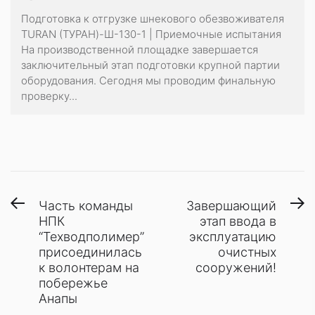
Подготовка к отгрузке шнекового обезвоживателя
TURAN (ТУРАН)-Ш-130-1 | Приемочные испытания
На производственной площадке завершается
заключительный этап подготовки крупной партии
оборудования. Сегодня мы проводим финальную
проверку...
Навигация
Предыдущая
С
Часть команды
Завершающий
запись:
з
НПК
этап ввода в
по
“Техводполимер”
эксплуатацию
записям
присоединилась
очистных
к волонтерам на
сооружений!
побережье
Анапы