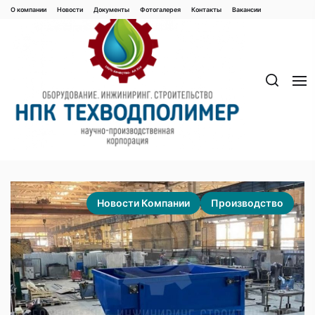
Перейти
О компании
Новости
Документы
Фотогалерея
Контaкты
Вакaнсии
к
содержимому
Новости Компании
Производство