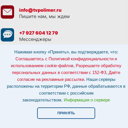
info@tvpolimer.ru
Пишите нам, мы ждем
+7 927 604 12 79
Мессенджеры
Нажимая кнопку «Принять», вы подтверждаете, что:
Просматривая данный веб сайт, и обращаясь к нам, вы:
Соглашаетесь с
Политикой конфиденциальности и использованием cookie-файлов
,
Соглашаетесь с Политикой конфиденциальности и
Разрешаете обработку персональных данных в соответствии с 152-ФЗ
,
использованием cookie-файлов
,
Разрешаете обработку
Даёте согласие на рекламные рассылки
.
Отозвать согласие на обработку персональных данных: по эл-почте:
персональных данных в соответствии с 152-ФЗ
,
Даёте
info@tvpolimer.ru
| по телефону
8 800 551 30 80
согласие на рекламные рассылки
. Наши серверы
Наши серверы расположены на территории РФ, данные обрабатываются в
расположены на территории РФ, данные обрабатываются в
соответствии с российским законодательством.
Информация о сервере и
хостинге.
соответствии с российским
законодательством.
Информация о сервере
Сайт носит исключительно информационный характер и не является
публичной офертой (
ст. 437 ГК РФ
). Для уточнения стоимости, условий
оказания услуг и технических характеристик обращайтесь по контактам,
ПРИНЯТЬ
указанным на сайте.