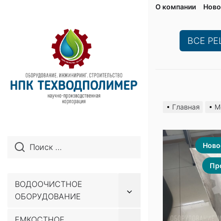
О компании
Ново
ВСЕ Р
Перейти
к
Главная
М
содержимому
Ново
Пр
ВОДООЧИСТНОЕ
Показывать
ОБОРУДОВАНИЕ
подменю
ЕМКОСТНОЕ