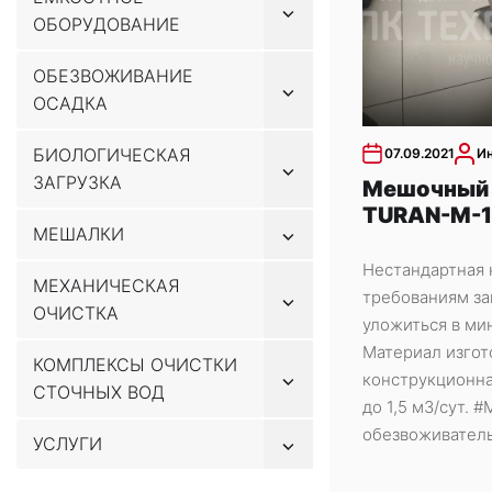
Показывать
ОБОРУДОВАНИЕ
подменю
ОБЕЗВОЖИВАНИЕ
Показывать
ОСАДКА
подменю
БИОЛОГИЧЕСКАЯ
07.09.2021
И
Показывать
ЗАГРУЗКА
подменю
Мешочный 
TURAN-M-1
Показывать
МЕШАЛКИ
подменю
Нестандартная 
МЕХАНИЧЕСКАЯ
требованиям за
Показывать
ОЧИСТКА
подменю
уложиться в ми
Материал изгот
КОМПЛЕКСЫ ОЧИСТКИ
Показывать
конструкционна
СТОЧНЫХ ВОД
подменю
до 1,5 м3/сут.
обезвоживател
Показывать
УСЛУГИ
подменю