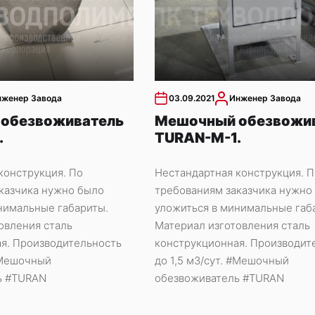
нженер Завода
03.09.2021
Инженер Завода
обезвоживатель
Мешочный обезвожи
.
TURAN-M-1.
конструкция. По
Нестандартная конструкция. П
казчика нужно было
требованиям заказчика нужно
нимальные габариты.
уложиться в минимальные габ
овления сталь
Материал изготовления сталь
я. Производительность
конструкционная. Производит
 #Мешочный
до 1,5 м3/сут. #Мешочный
ь #TURAN
обезвоживатель #TURAN