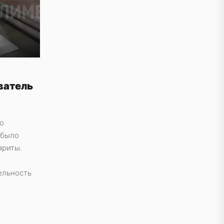
ватель
о
 было
ариты.
ельность