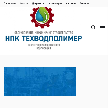
Перейти
О компании
Новости
Документы
Фотогалерея
Контaкты
Вакaнсии
к
содержимому