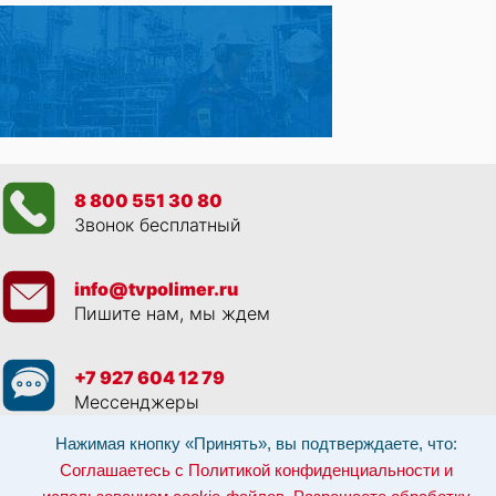
8 800 551 30 80
Звонок бесплатный
info@tvpolimer.ru
Пишите нам, мы ждем
+7 927 604 12 79
Мессенджеры
Нажимая кнопку «Принять», вы подтверждаете, что:
Просматривая данный веб сайт, и обращаясь к нам, вы:
Соглашаетесь с
Соглашаетесь с Политикой конфиденциальности и
Политикой конфиденциальности и использованием cookie-файлов
,
Разрешаете обработку персональных данных в соответствии с 152-ФЗ
,