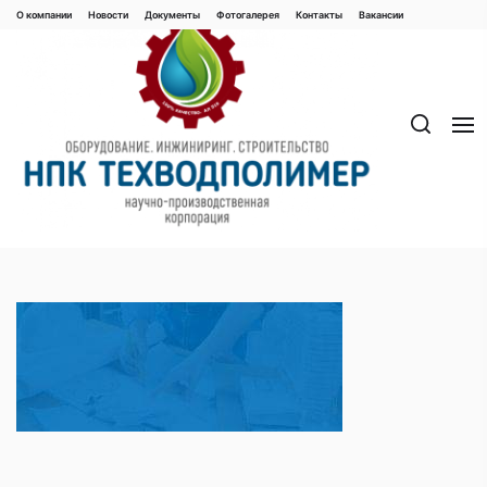
Перейти
О компании
Новости
Документы
Фотогалерея
Контaкты
Вакaнсии
к
содержимому