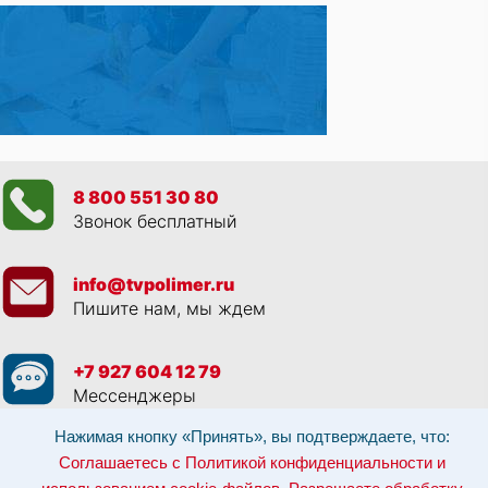
8 800 551 30 80
Звонок бесплатный
info@tvpolimer.ru
Пишите нам, мы ждем
+7 927 604 12 79
Мессенджеры
Нажимая кнопку «Принять», вы подтверждаете, что:
Просматривая данный веб сайт, и обращаясь к нам, вы:
Соглашаетесь с
Соглашаетесь с Политикой конфиденциальности и
Политикой конфиденциальности и использованием cookie-файлов
,
Разрешаете обработку персональных данных в соответствии с 152-ФЗ
,