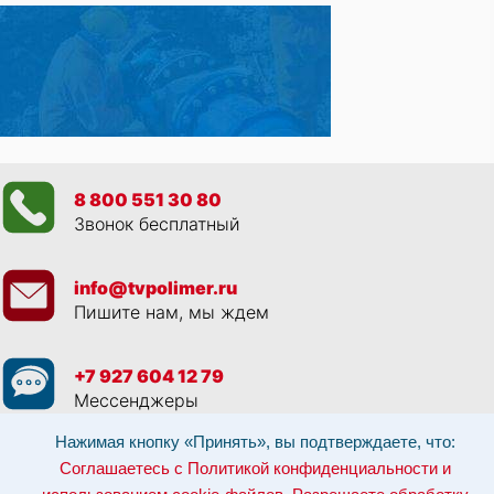
8 800 551 30 80
Звонок бесплатный
info@tvpolimer.ru
Пишите нам, мы ждем
+7 927 604 12 79
Мессенджеры
Нажимая кнопку «Принять», вы подтверждаете, что:
Просматривая данный веб сайт, и обращаясь к нам, вы:
Соглашаетесь с
Соглашаетесь с Политикой конфиденциальности и
Политикой конфиденциальности и использованием cookie-файлов
,
Разрешаете обработку персональных данных в соответствии с 152-ФЗ
,