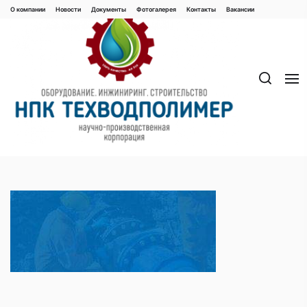
Перейти
О компании
Новости
Документы
Фотогалерея
Контaкты
Вакaнсии
к
содержимому