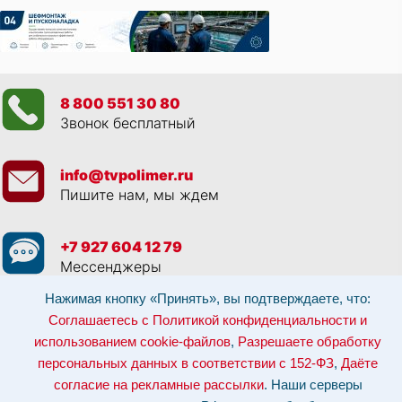
8 800 551 30 80
Звонок бесплатный
info@tvpolimer.ru
Пишите нам, мы ждем
+7 927 604 12 79
Мессенджеры
Нажимая кнопку «Принять», вы подтверждаете, что:
Просматривая данный веб сайт, и обращаясь к нам, вы:
Соглашаетесь с
Соглашаетесь с Политикой конфиденциальности и
Политикой конфиденциальности и использованием cookie-файлов
,
Разрешаете обработку персональных данных в соответствии с 152-ФЗ
,
использованием cookie-файлов
,
Разрешаете обработку
Даёте согласие на рекламные рассылки
.
персональных данных в соответствии с 152-ФЗ
,
Даёте
Отозвать согласие на обработку персональных данных: по эл-почте:
info@tvpolimer.ru
| по телефону
8 800 551 30 80
согласие на рекламные рассылки
. Наши серверы