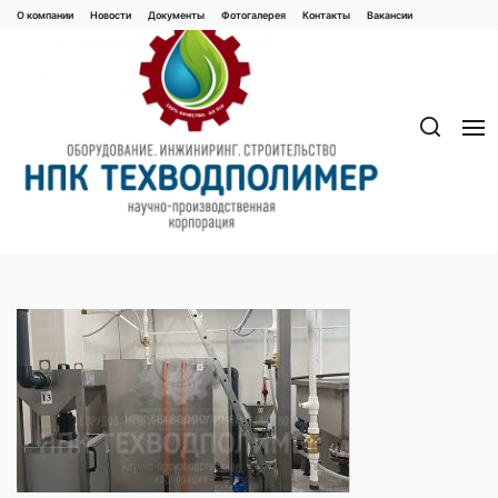
Перейти
О компании
Новости
Документы
Фотогалерея
Контaкты
Вакaнсии
к
содержимому