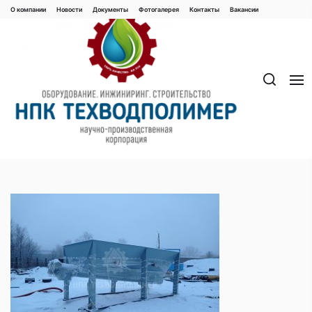
Перейти
О компании
Новости
Документы
Фотогалерея
Контaкты
Вакaнсии
к
содержимому