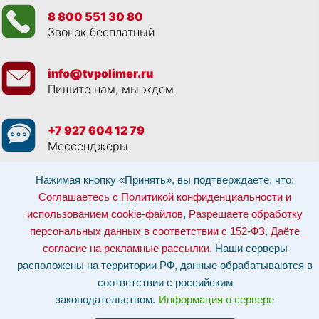
8 800 551 30 80
Звонок бесплатный
info@tvpolimer.ru
Пишите нам, мы ждем
+7 927 604 12 79
Мессенджеры
Нажимая кнопку «Принять», вы подтверждаете, что:
Просматривая данный веб сайт, и обращаясь к нам, вы:
Соглашаетесь с
Политикой конфиденциальности и использованием cookie-файлов
,
Соглашаетесь с Политикой конфиденциальности и
Разрешаете обработку персональных данных в соответствии с 152-ФЗ
,
использованием cookie-файлов
,
Разрешаете обработку
Даёте согласие на рекламные рассылки
.
Отозвать согласие на обработку персональных данных: по эл-почте:
персональных данных в соответствии с 152-ФЗ
,
Даёте
info@tvpolimer.ru
| по телефону
8 800 551 30 80
согласие на рекламные рассылки
. Наши серверы
Наши серверы расположены на территории РФ, данные обрабатываются в
расположены на территории РФ, данные обрабатываются в
соответствии с российским законодательством.
Информация о сервере и
хостинге.
соответствии с российским
законодательством.
Информация о сервере
Сайт носит исключительно информационный характер и не является
публичной офертой (
ст. 437 ГК РФ
). Для уточнения стоимости, условий