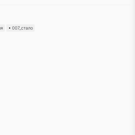
ля
007_стало