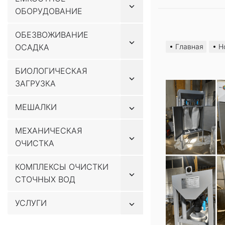
Показывать
ОБОРУДОВАНИЕ
подменю
Перейти
ОБЕЗВОЖИВАНИЕ
Показывать
к
ОСАДКА
Главная
Н
подменю
содержимому
БИОЛОГИЧЕСКАЯ
Показывать
ЗАГРУЗКА
подменю
Показывать
МЕШАЛКИ
подменю
МЕХАНИЧЕСКАЯ
Показывать
ОЧИСТКА
подменю
КОМПЛЕКСЫ ОЧИСТКИ
Показывать
СТОЧНЫХ ВОД
подменю
Показывать
УСЛУГИ
подменю