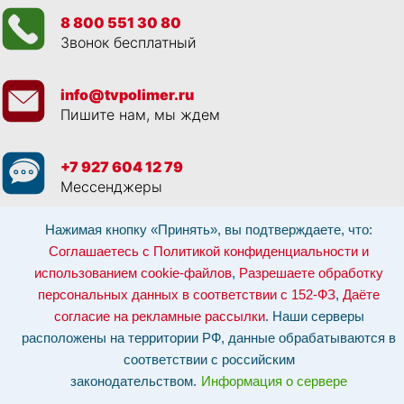
8 800 551 30 80
Звонок бесплатный
info@tvpolimer.ru
Пишите нам, мы ждем
+7 927 604 12 79
Мессенджеры
Нажимая кнопку «Принять», вы подтверждаете, что:
Просматривая данный веб сайт, и обращаясь к нам, вы:
Соглашаетесь с
Политикой конфиденциальности и использованием cookie-файлов
,
Соглашаетесь с Политикой конфиденциальности и
Разрешаете обработку персональных данных в соответствии с 152-ФЗ
,
использованием cookie-файлов
,
Разрешаете обработку
Даёте согласие на рекламные рассылки
.
Отозвать согласие на обработку персональных данных: по эл-почте:
персональных данных в соответствии с 152-ФЗ
,
Даёте
info@tvpolimer.ru
| по телефону
8 800 551 30 80
согласие на рекламные рассылки
. Наши серверы
Наши серверы расположены на территории РФ, данные обрабатываются в
расположены на территории РФ, данные обрабатываются в
соответствии с российским законодательством.
Информация о сервере и
хостинге.
соответствии с российским
законодательством.
Информация о сервере
Сайт носит исключительно информационный характер и не является
публичной офертой (
ст. 437 ГК РФ
). Для уточнения стоимости, условий