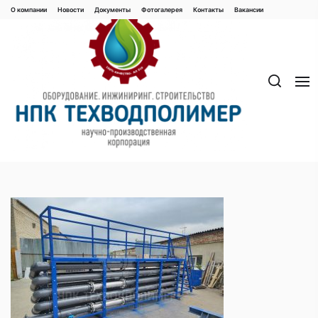
Перейти
О компании
Новости
Документы
Фотогалерея
Контaкты
Вакaнсии
к
содержимому