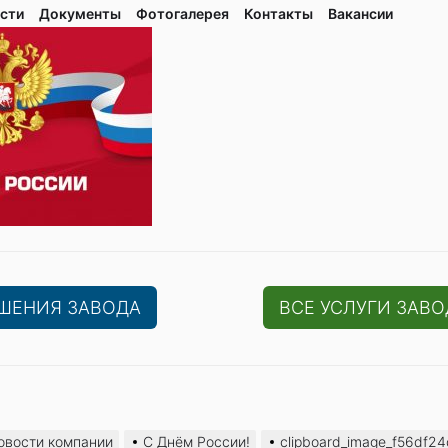
сти
Документы
Фотогалерея
Контaкты
Вакaнсии
ЕШЕНИЯ ЗАВОДА
ВСЕ УСЛУГИ ЗАВО
овости компании
С Днём России!
clipboard_image_f56df