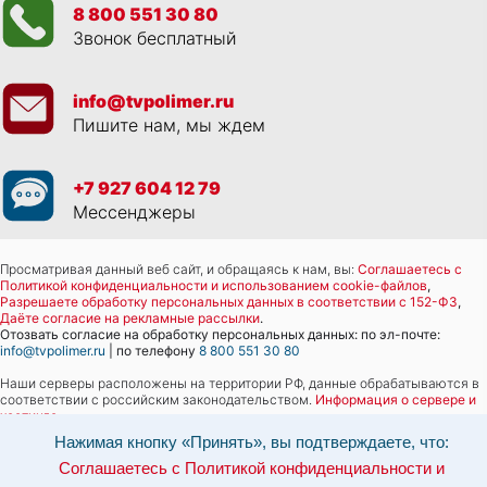
8 800 551 30 80
Звонок бесплатный
info@tvpolimer.ru
Пишите нам, мы ждем
+7 927 604 12 79
Мессенджеры
Просматривая данный веб сайт, и обращаясь к нам, вы:
Соглашаетесь с
Политикой конфиденциальности и использованием cookie-файлов
,
Разрешаете обработку персональных данных в соответствии с 152-ФЗ
,
Даёте согласие на рекламные рассылки
.
Отозвать согласие на обработку персональных данных: по эл-почте:
info@tvpolimer.ru
| по телефону
8 800 551 30 80
Наши серверы расположены на территории РФ, данные обрабатываются в
соответствии с российским законодательством.
Информация о сервере и
хостинге.
Нажимая кнопку «Принять», вы подтверждаете, что:
Сайт носит исключительно информационный характер и не является
Соглашаетесь с Политикой конфиденциальности и
публичной офертой (
ст. 437 ГК РФ
). Для уточнения стоимости, условий
оказания услуг и технических характеристик обращайтесь по контактам,