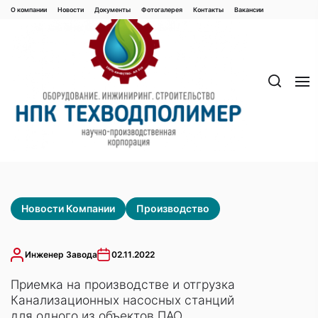
Перейти
О компании
Новости
Документы
Фотогалерея
Контaкты
Вакaнсии
к
содержимому
Новости Компании
Производство
Инженер Завода
02.11.2022
Приемка на производстве и отгрузка
Канализационных насосных станций
для одного из объектов ПАО