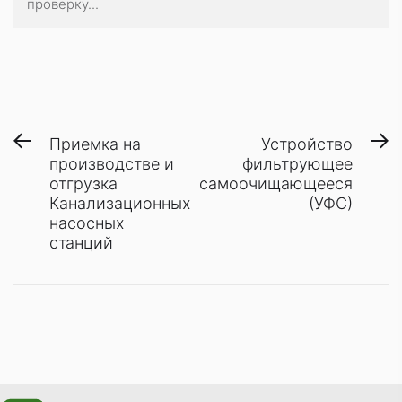
проверку...
Навигация
Предыдущая
С
Приемка на
Устройство
запись:
з
производстве и
фильтрующее
по
отгрузка
самоочищающееся
записям
Канализационных
(УФС)
насосных
станций