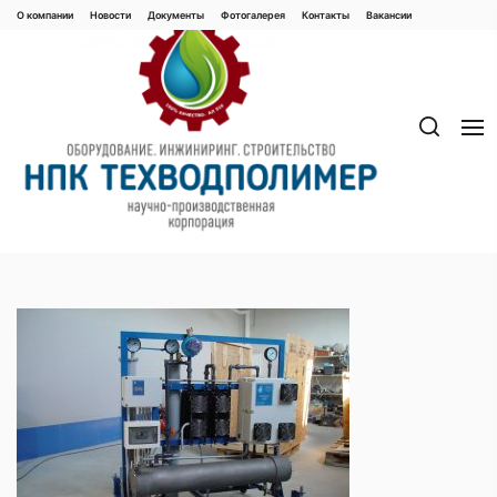
Перейти
О компании
Новости
Документы
Фотогалерея
Контaкты
Вакaнсии
к
содержимому