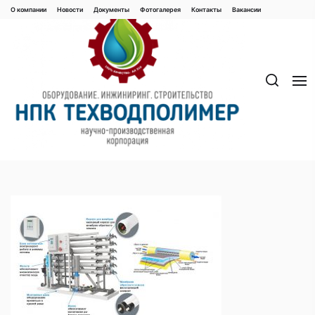
Перейти
О компании
Новости
Документы
Фотогалерея
Контaкты
Вакaнсии
к
содержимому