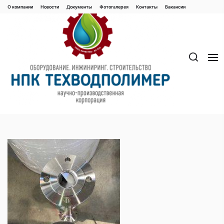
Перейти
О компании
Новости
Документы
Фотогалерея
Контaкты
Вакaнсии
к
содержимому