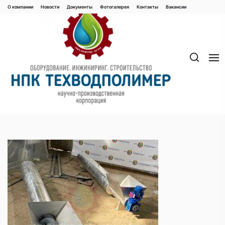
Перейти
О компании
Новости
Документы
Фотогалерея
Контaкты
Вакaнсии
к
содержимому