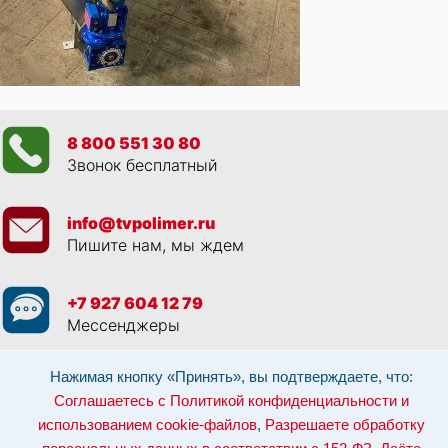
8 800 551 30 80
Звонок бесплатный
info@tvpolimer.ru
Пишите нам, мы ждем
+7 927 604 12 79
Мессенджеры
Нажимая кнопку «Принять», вы подтверждаете, что:
Просматривая данный веб сайт, и обращаясь к нам, вы:
Соглашаетесь с
Политикой конфиденциальности и использованием cookie-файлов
,
Соглашаетесь с Политикой конфиденциальности и
Разрешаете обработку персональных данных в соответствии с 152-ФЗ
,
Даёте согласие на рекламные рассылки
.
использованием cookie-файлов
,
Разрешаете обработку
Отозвать согласие на обработку персональных данных: по эл-почте: