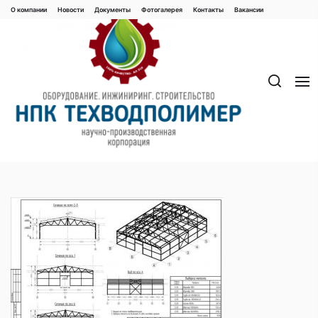
Перейти
О компании
Новости
Документы
Фотогалерея
Контaкты
Вакaнсии
к
содержимому