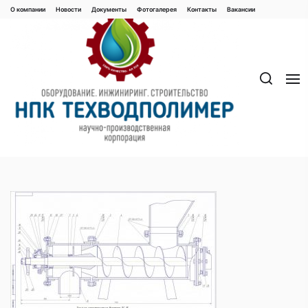
Перейти
О компании
Новости
Документы
Фотогалерея
Контaкты
Вакaнсии
к
содержимому