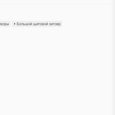
творы
Большой щитовой затовр