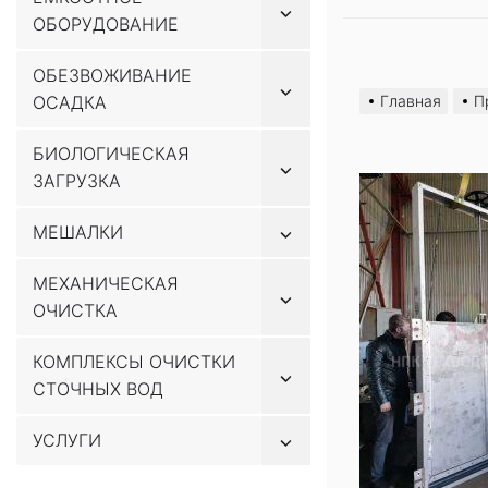
Показывать
ОБОРУДОВАНИЕ
подменю
Перейти
ОБЕЗВОЖИВАНИЕ
Показывать
к
ОСАДКА
Главная
П
подменю
содержимому
БИОЛОГИЧЕСКАЯ
Показывать
ЗАГРУЗКА
подменю
Показывать
МЕШАЛКИ
подменю
МЕХАНИЧЕСКАЯ
Показывать
ОЧИСТКА
подменю
КОМПЛЕКСЫ ОЧИСТКИ
Показывать
СТОЧНЫХ ВОД
подменю
Показывать
УСЛУГИ
подменю