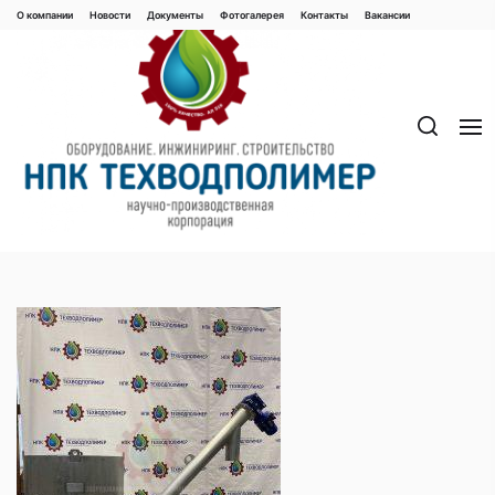
Перейти
О компании
Новости
Документы
Фотогалерея
Контaкты
Вакaнсии
к
содержимому