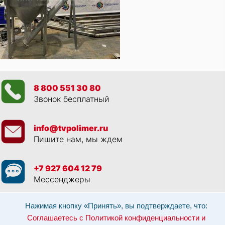
8 800 551 30 80
Звонок бесплатный
info@tvpolimer.ru
Пишите нам, мы ждем
+7 927 604 12 79
Мессенджеры
Просматривая данный веб сайт, и обращаясь к нам, вы:
Соглашаетесь с
Нажимая кнопку «Принять», вы подтверждаете, что:
Политикой конфиденциальности и использованием cookie-файлов
,
Соглашаетесь с Политикой конфиденциальности и
Разрешаете обработку персональных данных в соответствии с 152-ФЗ
,