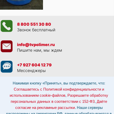
8 800 551 30 80
Звонок бесплатный
info@tvpolimer.ru
Пишите нам, мы ждем
+7 927 604 12 79
Мессенджеры
Нажимая кнопку «Принять», вы подтверждаете, что:
Просматривая данный веб сайт, и обращаясь к нам, вы:
Соглашаетесь с
Политикой конфиденциальности и использованием cookie-файлов
,
Соглашаетесь с Политикой конфиденциальности и
Разрешаете обработку персональных данных в соответствии с 152-ФЗ
,
Даёте согласие на рекламные рассылки
.
использованием cookie-файлов
,
Разрешаете обработку
Отозвать согласие на обработку персональных данных: по эл-почте:
персональных данных в соответствии с 152-ФЗ
,
Даёте
info@tvpolimer.ru
| по телефону
8 800 551 30 80
согласие на рекламные рассылки
. Наши серверы
Наши серверы расположены на территории РФ, данные обрабатываются в
расположены на территории РФ, данные обрабатываются в