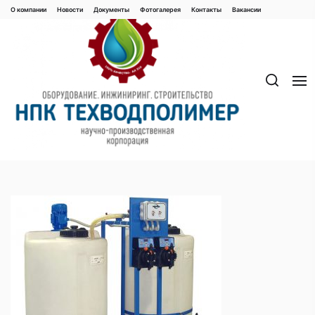
Перейти
О компании
Новости
Документы
Фотогалерея
Контaкты
Вакaнсии
к
содержимому