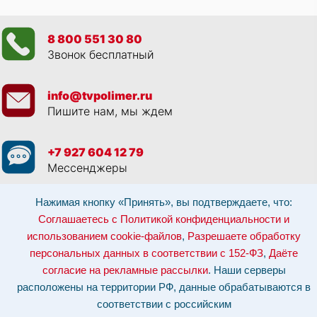
8 800 551 30 80
Звонок бесплатный
info@tvpolimer.ru
Пишите нам, мы ждем
+7 927 604 12 79
Мессенджеры
Нажимая кнопку «Принять», вы подтверждаете, что:
Просматривая данный веб сайт, и обращаясь к нам, вы:
Соглашаетесь с
Политикой конфиденциальности и использованием cookie-файлов
,
Соглашаетесь с Политикой конфиденциальности и
Разрешаете обработку персональных данных в соответствии с 152-ФЗ
,
использованием cookie-файлов
,
Разрешаете обработку
Даёте согласие на рекламные рассылки
.
Отозвать согласие на обработку персональных данных: по эл-почте:
персональных данных в соответствии с 152-ФЗ
,
Даёте
info@tvpolimer.ru
| по телефону
8 800 551 30 80
согласие на рекламные рассылки
. Наши серверы
Наши серверы расположены на территории РФ, данные обрабатываются в
расположены на территории РФ, данные обрабатываются в
соответствии с российским законодательством.
Информация о сервере и
хостинге.
соответствии с российским