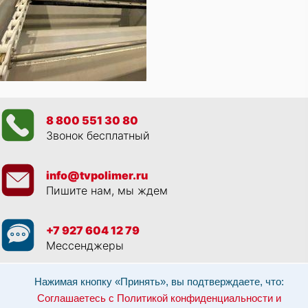
8 800 551 30 80
Звонок бесплатный
info@tvpolimer.ru
Пишите нам, мы ждем
+7 927 604 12 79
Мессенджеры
Просматривая данный веб сайт, и обращаясь к нам, вы:
Соглашаетесь с
Нажимая кнопку «Принять», вы подтверждаете, что:
Политикой конфиденциальности и использованием cookie-файлов
,
Соглашаетесь с Политикой конфиденциальности и
Разрешаете обработку персональных данных в соответствии с 152-ФЗ
,