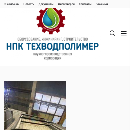
Перейти
О компании
Новости
Документы
Фотогалерея
Контaкты
Вакaнсии
к
содержимому