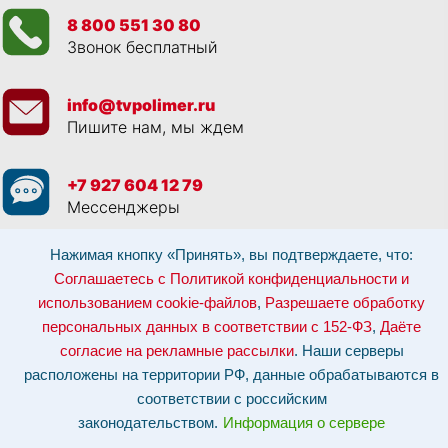
8 800 551 30 80
Звонок бесплатный
info@tvpolimer.ru
Пишите нам, мы ждем
+7 927 604 12 79
Мессенджеры
Нажимая кнопку «Принять», вы подтверждаете, что:
Просматривая данный веб сайт, и обращаясь к нам, вы:
Соглашаетесь с
Политикой конфиденциальности и использованием cookie-файлов
,
Соглашаетесь с Политикой конфиденциальности и
Разрешаете обработку персональных данных в соответствии с 152-ФЗ
,
использованием cookie-файлов
,
Разрешаете обработку
Даёте согласие на рекламные рассылки
.
Отозвать согласие на обработку персональных данных: по эл-почте:
персональных данных в соответствии с 152-ФЗ
,
Даёте
info@tvpolimer.ru
| по телефону
8 800 551 30 80
согласие на рекламные рассылки
. Наши серверы
Наши серверы расположены на территории РФ, данные обрабатываются в
расположены на территории РФ, данные обрабатываются в
соответствии с российским законодательством.
Информация о сервере и
хостинге.
соответствии с российским
законодательством.
Информация о сервере
Сайт носит исключительно информационный характер и не является
публичной офертой (
ст. 437 ГК РФ
). Для уточнения стоимости, условий