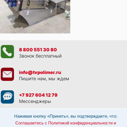
8 800 551 30 80
Звонок бесплатный
info@tvpolimer.ru
Пишите нам, мы ждем
+7 927 604 12 79
Мессенджеры
Просматривая данный веб сайт, и обращаясь к нам, вы:
Соглашаетесь с
Нажимая кнопку «Принять», вы подтверждаете, что:
Политикой конфиденциальности и использованием cookie-файлов
,
Соглашаетесь с Политикой конфиденциальности и
Разрешаете обработку персональных данных в соответствии с 152-ФЗ
,