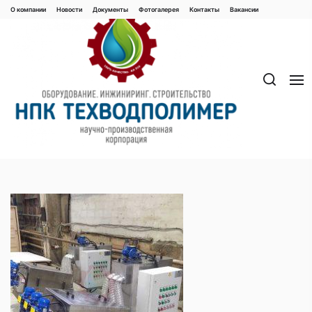
Перейти
О компании
Новости
Документы
Фотогалерея
Контaкты
Вакaнсии
к
содержимому