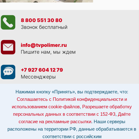
8 800 551 30 80
Звонок бесплатный
info@tvpolimer.ru
Пишите нам, мы ждем
+7 927 604 12 79
Мессенджеры
Нажимая кнопку «Принять», вы подтверждаете, что:
Просматривая данный веб сайт, и обращаясь к нам, вы:
Соглашаетесь с
Политикой конфиденциальности и использованием cookie-файлов
,
Соглашаетесь с Политикой конфиденциальности и
Разрешаете обработку персональных данных в соответствии с 152-ФЗ
,
использованием cookie-файлов
,
Разрешаете обработку
Даёте согласие на рекламные рассылки
.
Отозвать согласие на обработку персональных данных: по эл-почте:
персональных данных в соответствии с 152-ФЗ
,
Даёте
info@tvpolimer.ru
| по телефону
8 800 551 30 80
согласие на рекламные рассылки
. Наши серверы
Наши серверы расположены на территории РФ, данные обрабатываются в
расположены на территории РФ, данные обрабатываются в
соответствии с российским законодательством.
Информация о сервере и
хостинге.
соответствии с российским