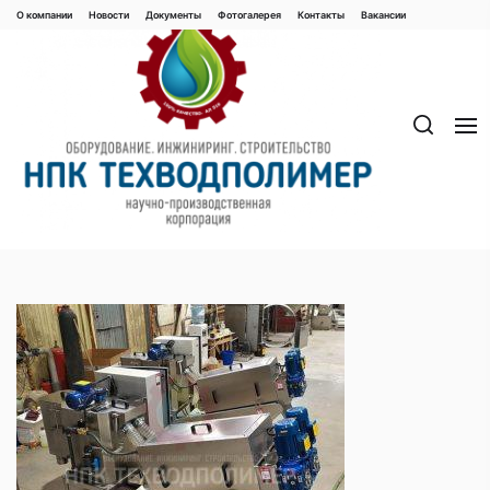
Перейти
О компании
Новости
Документы
Фотогалерея
Контaкты
Вакaнсии
к
содержимому