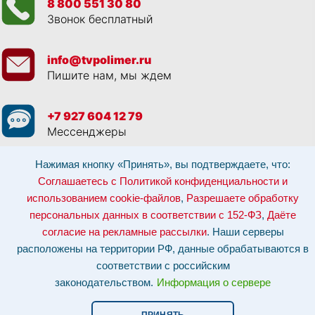
8 800 551 30 80
Звонок бесплатный
info@tvpolimer.ru
Пишите нам, мы ждем
+7 927 604 12 79
Мессенджеры
Нажимая кнопку «Принять», вы подтверждаете, что:
Просматривая данный веб сайт, и обращаясь к нам, вы:
Соглашаетесь с
Политикой конфиденциальности и использованием cookie-файлов
,
Соглашаетесь с Политикой конфиденциальности и
Разрешаете обработку персональных данных в соответствии с 152-ФЗ
,
использованием cookie-файлов
,
Разрешаете обработку
Даёте согласие на рекламные рассылки
.
Отозвать согласие на обработку персональных данных: по эл-почте:
персональных данных в соответствии с 152-ФЗ
,
Даёте
info@tvpolimer.ru
| по телефону
8 800 551 30 80
согласие на рекламные рассылки
. Наши серверы
Наши серверы расположены на территории РФ, данные обрабатываются в
расположены на территории РФ, данные обрабатываются в
соответствии с российским законодательством.
Информация о сервере и
хостинге.
соответствии с российским
законодательством.
Информация о сервере
Сайт носит исключительно информационный характер и не является
публичной офертой (
ст. 437 ГК РФ
). Для уточнения стоимости, условий
оказания услуг и технических характеристик обращайтесь по контактам,