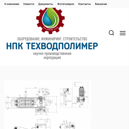
Перейти
О компании
Новости
Документы
Фотогалерея
Контaкты
Вакaнсии
к
содержимому