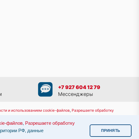
+7 927 604 12 79
м
Мессенджеры
сти и использованием cookie-файлов
,
Разрешаете обработку
8 800 551 30 80
kie-файлов
,
Разрешаете обработку
им законодательством.
Информация о сервере и хостинге.
рритории РФ, данные
ПРИНЯТЬ