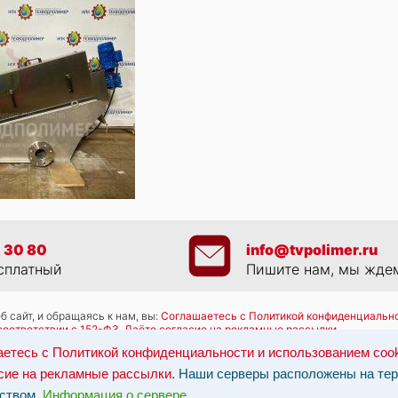
 30 80
info@tvpolimer.ru
сплатный
Пишите нам, мы жде
 сайт, и обращаясь к нам, вы:
Соглашаетесь с Политикой конфиденциально
соответствии с 152-ФЗ
,
Даёте согласие на рекламные рассылки
.
работку персональных данных: по эл-почте:
info@tvpolimer.ru
| по телефону
етесь с Политикой конфиденциальности и использованием coo
ны на территории РФ, данные обрабатываются в соответствии с российск
сие на рекламные рассылки
. Наши серверы расположены на те
ством.
Информация о сервере