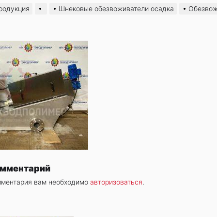
родукция
Шнековые обезвоживатели осадка
Обезвож
омментарий
мментария вам необходимо
авторизоваться
.