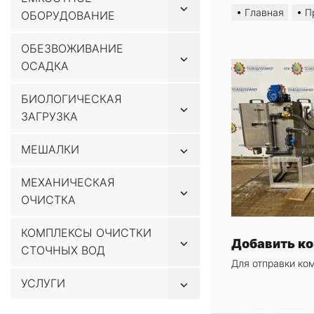
Показывать
к
Главная
П
ОБОРУДОВАНИЕ
подменю
содержимому
ОБЕЗВОЖИВАНИЕ
Показывать
ОСАДКА
подменю
БИОЛОГИЧЕСКАЯ
Показывать
ЗАГРУЗКА
подменю
Показывать
МЕШАЛКИ
подменю
МЕХАНИЧЕСКАЯ
Показывать
ОЧИСТКА
подменю
КОМПЛЕКСЫ ОЧИСТКИ
Показывать
Добавить к
СТОЧНЫХ ВОД
подменю
Для отправки ко
Показывать
УСЛУГИ
подменю