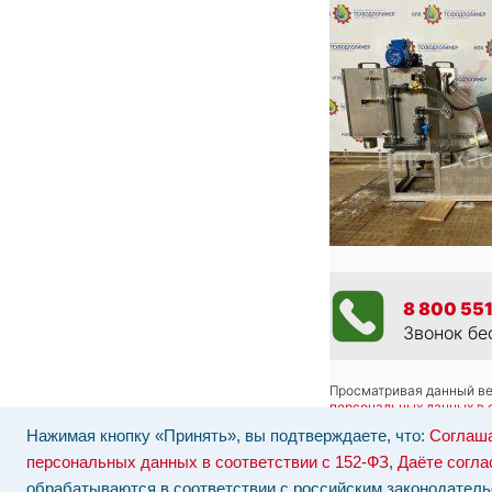
8 800 551
Звонок бе
Просматривая данный веб
персональных данных в 
Отозвать согласие на об
Нажимая кнопку «Принять», вы подтверждаете, что:
Соглаша
Наши серверы расположе
персональных данных в соответствии с 152-ФЗ
,
Даёте согла
обрабатываются в соответствии с российским законодатель