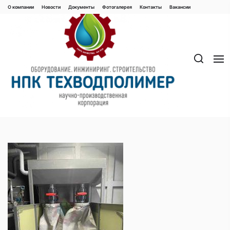
Перейти
О компании
Новости
Документы
Фотогалерея
Контaкты
Вакaнсии
к
содержимому