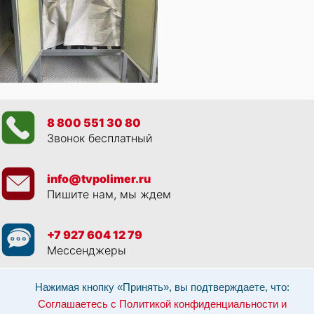
8 800 551 30 80
Звонок бесплатный
info@tvpolimer.ru
Пишите нам, мы ждем
+7 927 604 12 79
Мессенджеры
Просматривая данный веб сайт, и обращаясь к нам, вы:
Соглашаетесь с
Нажимая кнопку «Принять», вы подтверждаете, что:
Политикой конфиденциальности и использованием cookie-файлов
,
Соглашаетесь с Политикой конфиденциальности и
Разрешаете обработку персональных данных в соответствии с 152-ФЗ
,