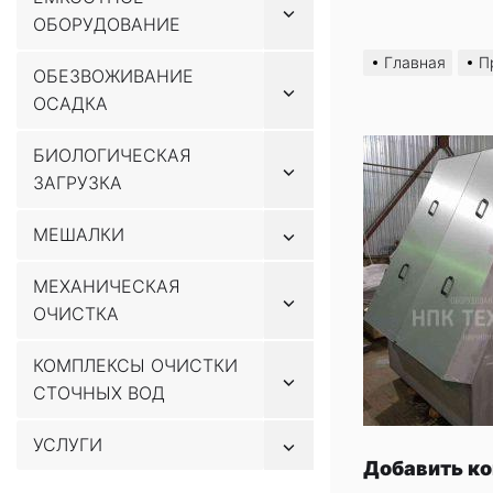
Показывать
ОБОРУДОВАНИЕ
подменю
Перейти
к
Главная
П
ОБЕЗВОЖИВАНИЕ
содержимому
Показывать
ОСАДКА
подменю
БИОЛОГИЧЕСКАЯ
Показывать
ЗАГРУЗКА
подменю
Показывать
МЕШАЛКИ
подменю
МЕХАНИЧЕСКАЯ
Показывать
ОЧИСТКА
подменю
КОМПЛЕКСЫ ОЧИСТКИ
Показывать
СТОЧНЫХ ВОД
подменю
Показывать
УСЛУГИ
подменю
Добавить к